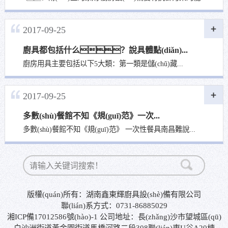
2017-09-25
廚具都包括什么？說具體點(diǎn)...
廚房用具主要包括以下5大類：第一類是儲(chǔ)藏...
2017-09-25
徐記海鮮酒樓
多數(shù)餐館不知《規(guī)范》一次...
湖南鑫東輝廚具設(shè)備有限公司是國(guó)內(nèi)較有競(jìng)爭
多數(shù)餐館不知《規(guī)范》 一次性餐具南昌難說...
(zhēng)力的專業(yè)廚房設(shè)備生產(chǎn)廠家，年來一
直以及時(shí)...
版權(quán)所有：湖南鑫東輝廚具設(shè)備有限公司
聯(lián)系方式：0731-86885029
湘ICP備17012586號(hào)-1 公司地址：長(zhǎng)沙市望城區(qū)
白沙洲街道黃金園街道馬橋河路二段308聯(lián)東U谷A20棟